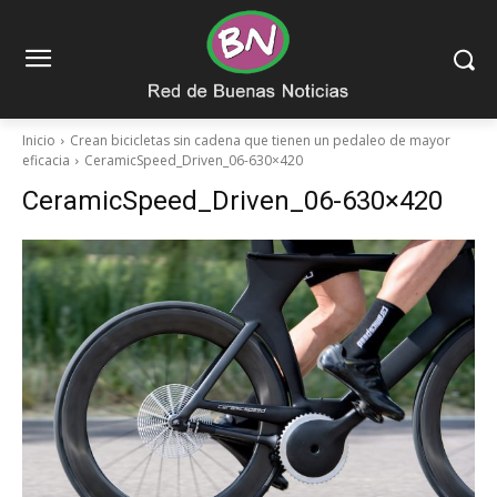
Inicio
Crean bicicletas sin cadena que tienen un pedaleo de mayor
eficacia
CeramicSpeed_Driven_06-630×420
CeramicSpeed_Driven_06-630×420