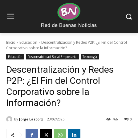
Inicio
Educación
Descentralización y Redes P2P: ¿El Fin del Control
Corporativo sobre la Información?
Educación
Responsabilidad Social Empresarial
Tecnología
Descentralización y Redes
P2P: ¿El Fin del Control
Corporativo sobre la
Información?
By
Jorge Lascorz
23/02/2025
766
0