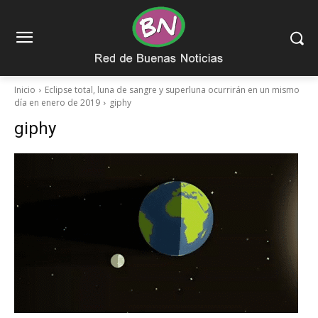
Inicio
Eclipse total, luna de sangre y superluna ocurrirán en un mismo
día en enero de 2019
giphy
giphy