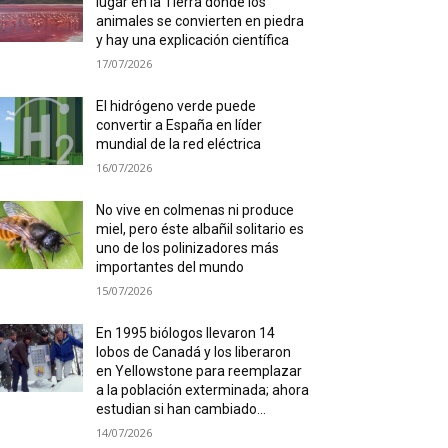
lugar en la Tierra donde los
animales se convierten en piedra
y hay una explicación científica
17/07/2026
El hidrógeno verde puede
convertir a España en líder
mundial de la red eléctrica
16/07/2026
No vive en colmenas ni produce
miel, pero éste albañil solitario es
uno de los polinizadores más
importantes del mundo
15/07/2026
En 1995 biólogos llevaron 14
lobos de Canadá y los liberaron
en Yellowstone para reemplazar
a la población exterminada; ahora
estudian si han cambiado...
14/07/2026