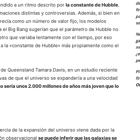
de
ndido a un ritmo descrito por
la constante de Hubble
.
fi
imaciones distintas y controversias. Además, si bien en
pa
arecía como un número de valor fijo, los modelos
so
sa el Big Bang sugerían que el parámetro de Hubble no
Ne
tro que variaba lentamente con el tiempo, por eso
ga
a la «constante de Hubble» más propiamente como el
me
¿e
pe
 de Queensland Tamara Davis, en un estudio reciente
Pl
vas de que el universo se expandería a una velocidad
fi
O
so sería unos 2.000 millones de años más joven que lo
ercia de la expansión del universo viene dada por la
ión observacional
se puede inferir que las galaxias se