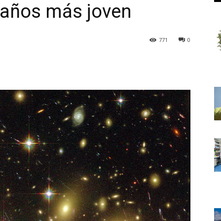
 años más joven
771
0