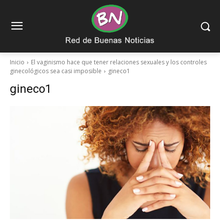
Inicio
El vaginismo hace que tener relaciones sexuales y los controles
ginecológicos sea casi imposible
gineco1
gineco1