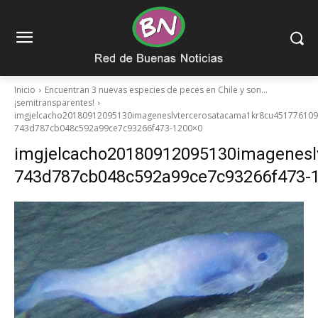
Inicio
Encuentran 3 nuevas especies de peces en Chile y son…
¡semitransparentes!
imgjelcacho20180912095130imageneslvtercerosatacama1kr8cu451776109
743d787cb048c592a99ce7c93266f473-1200×0
imgjelcacho20180912095130imagenesl
743d787cb048c592a99ce7c93266f473-