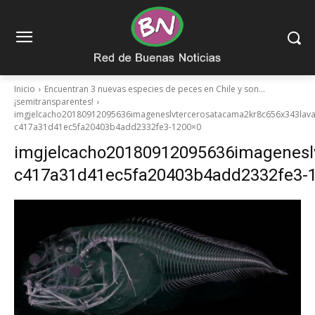
Inicio
Encuentran 3 nuevas especies de peces en Chile y son…
¡semitransparentes!
imgjelcacho20180912095636imageneslvtercerosatacama2kr8c656x343lav
c417a31d41ec5fa20403b4add2332fe3-1200×0
imgjelcacho20180912095636imagenesl
c417a31d41ec5fa20403b4add2332fe3-