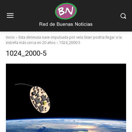
Inicio
Esta diminuta nave impulsada por vela láser podría llegar a la
estrella más cerca en 20 años
1024_2000-5
1024_2000-5