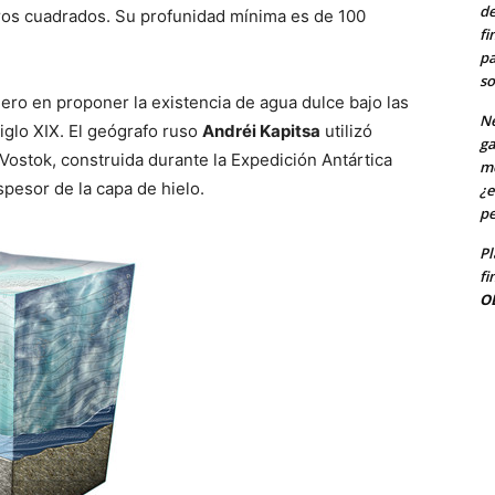
de
tros cuadrados. Su profunidad mínima es de 100
fi
pa
so
ero en proponer la existencia de agua dulce bajo las
Ne
siglo XIX. El geógrafo ruso
Andréi Kapitsa
utilizó
ga
Vostok, construida durante la Expedición Antártica
me
spesor de la capa de hielo.
¿e
pe
Pl
fi
O