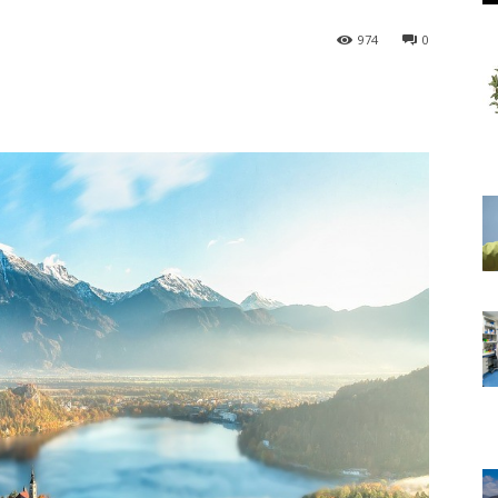
974
0