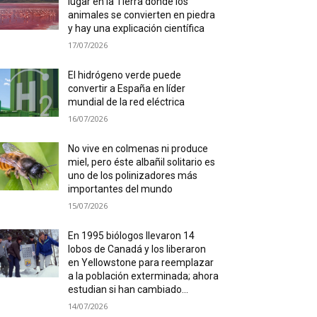
lugar en la Tierra donde los
animales se convierten en piedra
y hay una explicación científica
17/07/2026
El hidrógeno verde puede
convertir a España en líder
mundial de la red eléctrica
16/07/2026
No vive en colmenas ni produce
miel, pero éste albañil solitario es
uno de los polinizadores más
importantes del mundo
15/07/2026
En 1995 biólogos llevaron 14
lobos de Canadá y los liberaron
en Yellowstone para reemplazar
a la población exterminada; ahora
estudian si han cambiado...
14/07/2026