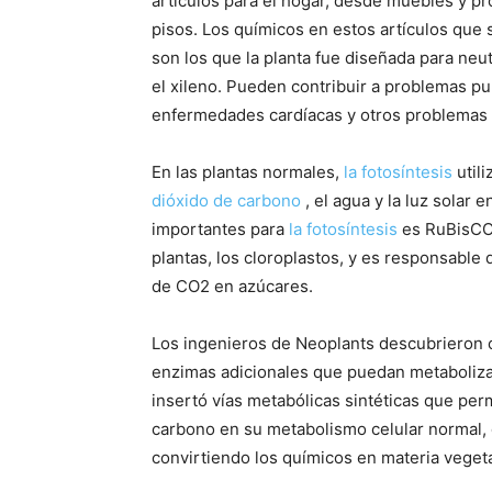
artículos para el hogar, desde muebles y pro
pisos. Los químicos en estos artículos que
son los que la planta fue diseñada para neut
el xileno. Pueden contribuir a problemas p
enfermedades cardíacas y otros problemas 
En las plantas normales,
la fotosíntesis
util
dióxido de carbono
, el agua y la luz solar
importantes para
la fotosíntesis
es RuBisCO, 
plantas, los cloroplastos, y es responsable
de CO2 en azúcares.
Los ingenieros de Neoplants descubrieron 
enzimas adicionales que puedan metaboliza
insertó vías metabólicas sintéticas que per
carbono en su metabolismo celular normal
convirtiendo los químicos en materia vegeta