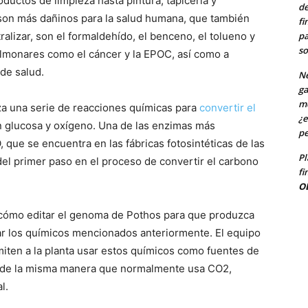
ductos de limpieza hasta pintura, tapicería y
de
 son más dañinos para la salud humana, que también
fi
pa
ralizar, son el formaldehído, el benceno, el tolueno y
so
ulmonares como el cáncer y la EPOC, así como a
de salud.
Ne
ga
me
iza una serie de reacciones químicas para
convertir el
¿e
 en glucosa y oxígeno. Una de las enzimas más
pe
que se encuentra en las fábricas fotosintéticas de las
Pl
 del primer paso en el proceso de convertir el carbono
fi
O
cómo editar el genoma de Pothos para que produzca
r los químicos mencionados anteriormente. El equipo
miten a la planta usar estos químicos como fuentes de
, de la misma manera que normalmente usa CO2,
l.