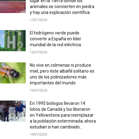
lugar en la Tierra donde los
animales se convierten en piedra
y hay una explicación científica
17/07/2026
El hidrógeno verde puede
convertir a España en líder
mundial de la red eléctrica
16/07/2026
No vive en colmenas ni produce
miel, pero éste albañil solitario es
uno de los polinizadores más
importantes del mundo
15/07/2026
En 1995 biólogos llevaron 14
lobos de Canadá y los liberaron
en Yellowstone para reemplazar
a la población exterminada; ahora
estudian si han cambiado...
14/07/2026