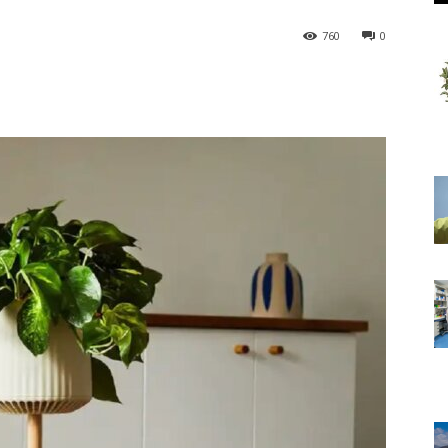
760
0