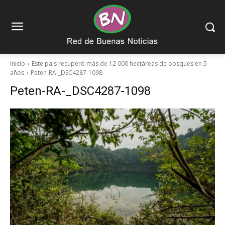
Inicio
Este país recuperó más de 12 000 hectáreas de bosques en 5
años
Peten-RA-_DSC4287-1098
Peten-RA-_DSC4287-1098