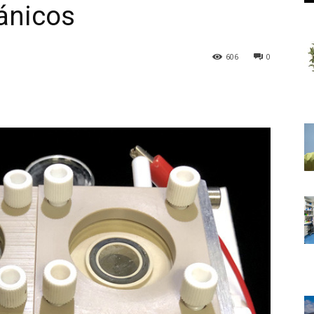
ánicos
606
0