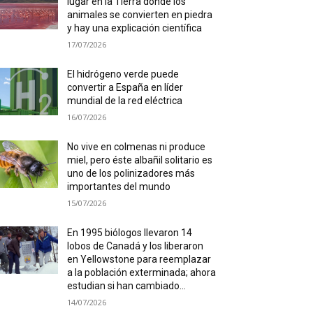
lugar en la Tierra donde los
animales se convierten en piedra
y hay una explicación científica
17/07/2026
El hidrógeno verde puede
convertir a España en líder
mundial de la red eléctrica
16/07/2026
No vive en colmenas ni produce
miel, pero éste albañil solitario es
uno de los polinizadores más
importantes del mundo
15/07/2026
En 1995 biólogos llevaron 14
lobos de Canadá y los liberaron
en Yellowstone para reemplazar
a la población exterminada; ahora
estudian si han cambiado...
14/07/2026