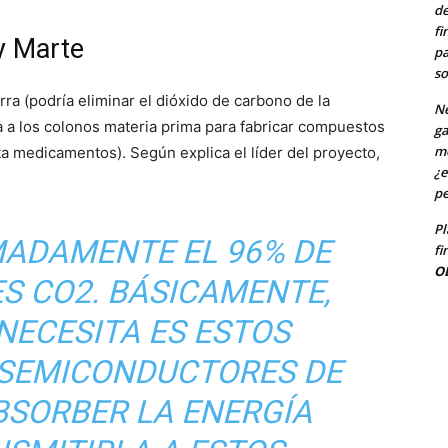
de
fi
 y Marte
pa
so
erra (podría eliminar el dióxido de carbono de la
Ne
 a los colonos materia prima para fabricar compuestos
ga
me
 medicamentos). Según explica el líder del proyecto,
¿e
pe
Pl
MADAMENTE EL 96% DE
fi
O
S CO2. BÁSICAMENTE,
NECESITA ES ESTOS
SEMICONDUCTORES DE
ABSORBER LA ENERGÍA