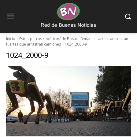
Inicio
Estos ‘perros robóticos’ de Boston Dynamics arrastran son tan
fuertes que arrastran camiones
1024_2000-9
1024_2000-9