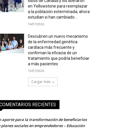
lobos de Canadá y los liberaron
en Yellowstone para reemplazar
a la población exterminada; ahora
estudian si han cambiado...
14/07/2026
Descubren un nuevo mecanismo
de la enfermedad genética
cardíaca más frecuente y
confirman la eficacia de un
tratamiento que podría beneficiar
a más pacientes
13/07/2026
Cargar más
COMENTARIOS RECIENTES
 aporte para la transformación de beneficiarios
 planes sociales en emprendedores – Educación