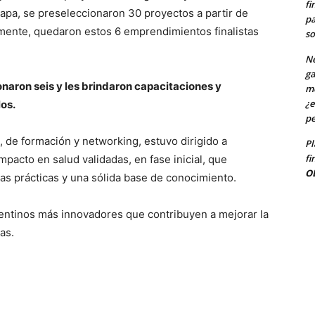
fi
apa, se preseleccionaron 30 proyectos a partir de
pa
lmente, quedaron estos 6 emprendimientos finalistas
so
Ne
ga
naron seis y les brindaron capacitaciones y
me
¿e
los.
pe
de formación y networking, estuvo dirigido a
Pl
fi
acto en salud validadas, en fase inicial, que
O
as prácticas y una sólida base de conocimiento.
gentinos más innovadores que contribuyen a mejorar la
as.