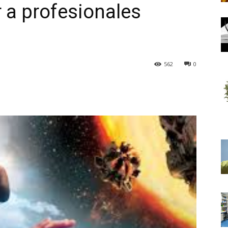
r a profesionales
562
0