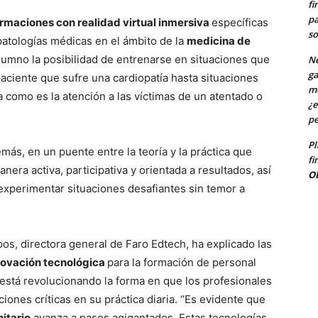
fi
pa
rmaciones con realidad virtual inmersiva
específicas
so
patologías médicas en el ámbito de la
medicina de
lumno la posibilidad de entrenarse en situaciones que
Ne
ga
paciente que sufre una cardiopatía hasta situaciones
me
como es la atención a las víctimas de un atentado o
¿e
pe
Pl
más, en un puente entre la teoría y la práctica que
fi
era activa, participativa y orientada a resultados, así
O
xperimentar situaciones desafiantes sin temor a
os, directora general de Faro Edtech, ha explicado las
novación tecnológica
para la formación de personal
 está revolucionando la forma en que los profesionales
ciones críticas en su práctica diaria. “Es evidente que
nitario
avanza a pasos agigantados. Estas tecnologías