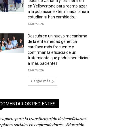
lobos de Canadá y los liberaron
en Yellowstone para reemplazar
a la población exterminada; ahora
estudian si han cambiado...
14/07/2026
Descubren un nuevo mecanismo
de la enfermedad genética
cardíaca más frecuente y
confirman la eficacia de un
tratamiento que podría beneficiar
a más pacientes
13/07/2026
Cargar más
COMENTARIOS RECIENTES
 aporte para la transformación de beneficiarios
 planes sociales en emprendedores – Educación