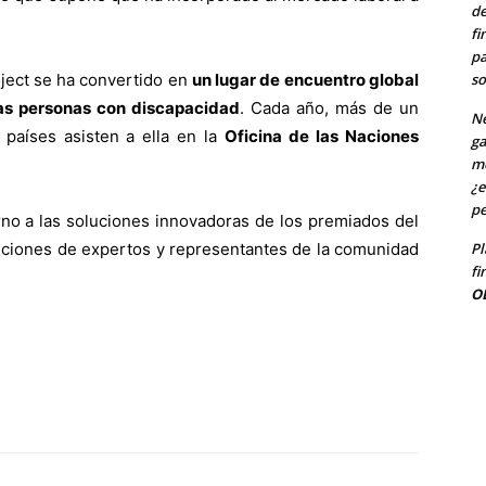
de
fi
pa
ject se ha convertido en
un lugar de encuentro global
so
 las personas con discapacidad
. Cada año, más de un
Ne
 países asisten a ella en la
Oficina de las Naciones
ga
me
¿e
pe
rno a las soluciones innovadoras de los premiados del
uciones de expertos y representantes de la comunidad
Pl
fi
O