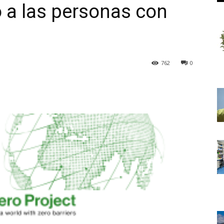
 a las personas con
762
0