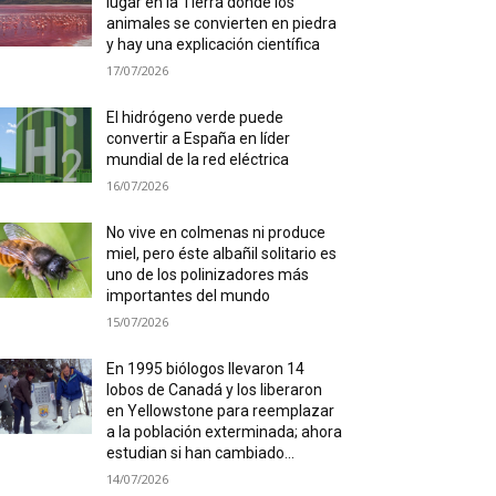
lugar en la Tierra donde los
animales se convierten en piedra
y hay una explicación científica
17/07/2026
El hidrógeno verde puede
convertir a España en líder
mundial de la red eléctrica
16/07/2026
No vive en colmenas ni produce
miel, pero éste albañil solitario es
uno de los polinizadores más
importantes del mundo
15/07/2026
En 1995 biólogos llevaron 14
lobos de Canadá y los liberaron
en Yellowstone para reemplazar
a la población exterminada; ahora
estudian si han cambiado...
14/07/2026