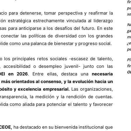
fi
pa
io para detenerse, tomar perspectiva y reafirmar la
so
ión estratégica estrechamente vinculada al liderazgo
Ne
as para anticiparse a los desafíos del futuro. En este
ga
conectar las políticas de diversidad con los grandes
me
¿e
lide como una palanca de bienestar y progreso social.
pe
 los principales retos sociales -escasez de talento,
Pl
fi
, accesibilidad o desempleo juvenil- junto con las
O
DEI en 2026
. Entre ellas, destaca una
necesaria
 más orientados al consenso, y la evolución hacia un
pósito y excelencia empresarial.
Las organizaciones,
ransparencia, la medición y la rendición de cuentas.
olida como aliada para potenciar el talento y favorecer
 CEOE,
ha destacado en su bienvenida institucional que