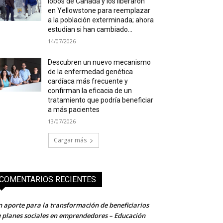
lobos de Canadá y los liberaron
en Yellowstone para reemplazar
a la población exterminada; ahora
estudian si han cambiado...
14/07/2026
Descubren un nuevo mecanismo
de la enfermedad genética
cardíaca más frecuente y
confirman la eficacia de un
tratamiento que podría beneficiar
a más pacientes
13/07/2026
Cargar más
COMENTARIOS RECIENTES
 aporte para la transformación de beneficiarios
 planes sociales en emprendedores – Educación