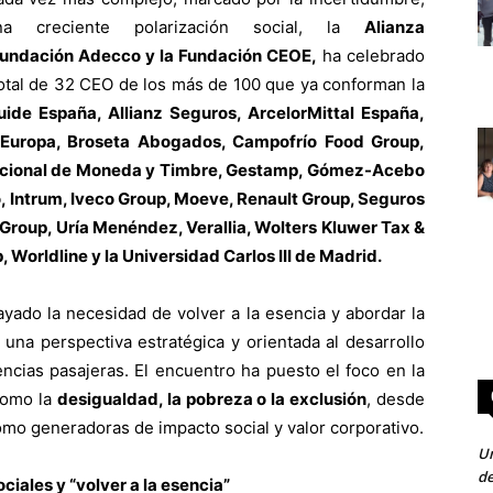
na creciente polarización social, la
Alianza
Fundación Adecco y la Fundación CEOE,
ha celebrado
 total de 32 CEO de los más de 100 que ya conforman la
uide España, Allianz Seguros, ArcelorMittal España,
 Europa, Broseta Abogados, Campofrío Food Group,
 Nacional de Moneda y Timbre, Gestamp, Gómez-Acebo
 Intrum, Iveco Group, Moeve, Renault Group, Seguros
Group, Uría Menéndez, Verallia, Wolters Kluwer Tax &
Worldline y la Universidad Carlos III de Madrid.
ayado la necesidad de volver a la esencia y abordar la
 una perspectiva estratégica y orientada al desarrollo
ncias pasajeras. El encuentro ha puesto el foco en la
como la
desigualdad, la pobreza o la exclusión
, desde
mo generadoras de impacto social y valor corporativo.
Un
de
ciales y “volver a la esencia”