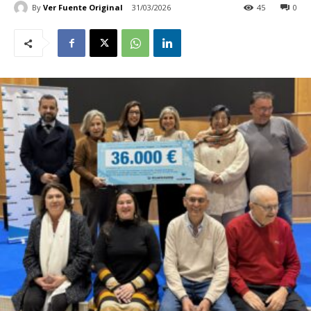
By
Ver Fuente Original
31/03/2026
45
0