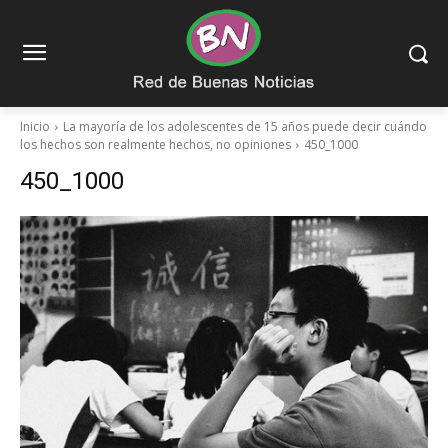
Inicio
La mayoría de los adolescentes de 15 años puede decir cuándo
los hechos son realmente hechos, no opiniones
450_1000
450_1000