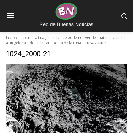
Inicio
La primera imagen en la que podemos ver del material «similar
a un gel» hallado en la cara oculta de la Luna
1024_2000-21
1024_2000-21