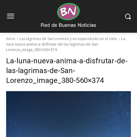
Inicio
Las lágrimas de San Lorenzo y un espectáculo en el cielo
La-
luna-nueva-anima-a-disfrutar-de-las-lagrimas-de-San-
Lorenzo_image_380-560×374
La-luna-nueva-anima-a-disfrutar-de-
las-lagrimas-de-San-
Lorenzo_image_380-560×374