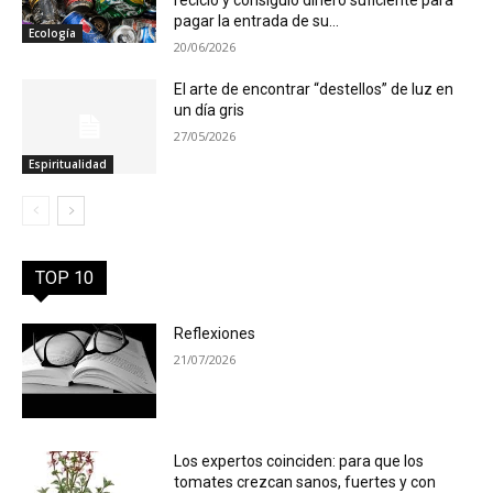
recicló y consiguió dinero suficiente para
pagar la entrada de su...
Ecología
20/06/2026
El arte de encontrar “destellos” de luz en
un día gris
27/05/2026
Espiritualidad
TOP 10
Reflexiones
21/07/2026
Los expertos coinciden: para que los
tomates crezcan sanos, fuertes y con