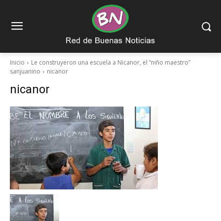
Inicio
Le construyeron una escuela a Nicanor, el “niño maestro”
sanjuanino
nicanor
nicanor