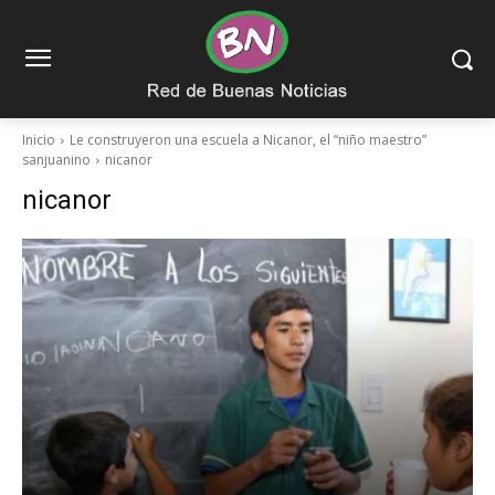
Inicio
Le construyeron una escuela a Nicanor, el “niño maestro”
sanjuanino
nicanor
nicanor