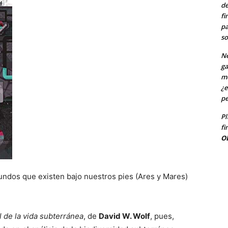
de
fi
pa
so
Ne
ga
me
¿e
pe
Pl
fi
O
ndos que existen bajo nuestros pies (Ares y Mares)
l de la vida subterránea
, de
David W. Wolf
, pues,