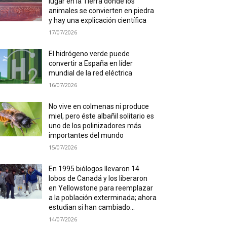
lugar en la Tierra donde los
animales se convierten en piedra
y hay una explicación científica
17/07/2026
El hidrógeno verde puede
convertir a España en líder
mundial de la red eléctrica
16/07/2026
No vive en colmenas ni produce
miel, pero éste albañil solitario es
uno de los polinizadores más
importantes del mundo
15/07/2026
En 1995 biólogos llevaron 14
lobos de Canadá y los liberaron
en Yellowstone para reemplazar
a la población exterminada; ahora
estudian si han cambiado...
14/07/2026