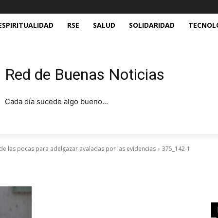
ESPIRITUALIDAD
RSE
SALUD
SOLIDARIDAD
TECNOL
Red de Buenas Noticias
Cada día sucede algo bueno...
a de las pocas para adelgazar avaladas por las evidencias
375_142-1