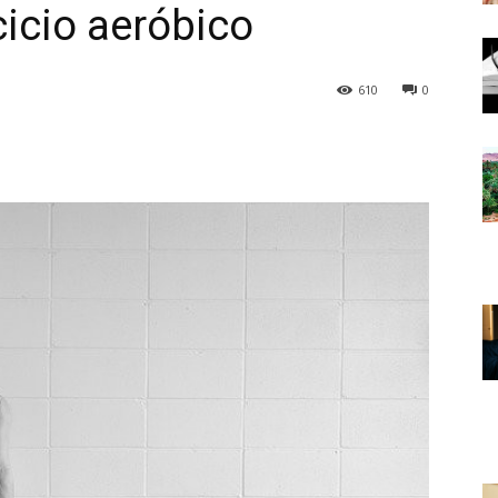
cicio aeróbico
610
0