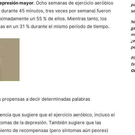
 depresión mayor
. Ocho semanas de ejercicio aeróbico
pa
 durante 45 minutos, tres veces por semana) fueron
so
roximadamente un 55 % de ellos. Mientras tanto, los
Ne
omas en un 31 % durante el mismo período de tiempo.
ga
me
¿e
pe
Pl
fi
O
 propensas a decir determinadas palabras
ncia que sugiere que el ejercicio aeróbico, incluso el
síntomas de la depresión. También sugiere que las
iento de recompensas (pero síntomas aún peores)