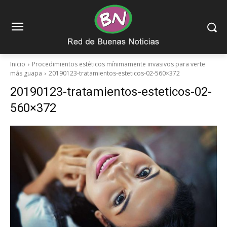
Inicio
Procedimientos estéticos mínimamente invasivos para verte
más guapa
20190123-tratamientos-esteticos-02-560×372
20190123-tratamientos-esteticos-02-
560×372