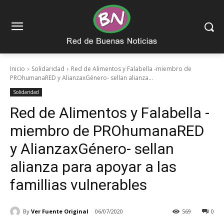
Inicio
Solidaridad
Red de Alimentos y Falabella -miembro de
PROhumanaRED y AlianzaxGénero- sellan alianza...
Solidaridad
Red de Alimentos y Falabella -
miembro de PROhumanaRED
y AlianzaxGénero- sellan
alianza para apoyar a las
famillias vulnerables
By
Ver Fuente Original
06/07/2020
569
0