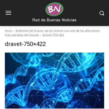
Inicio
Síndrome de Dravet: así se convive con una de las afecciones
más extrañas del mundo
dravet-750×422
dravet-750×422