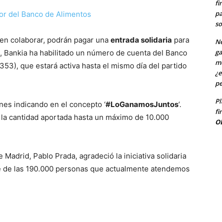
fi
pa
so
een colaborar, podrán pagar una
entrada solidaria
para
Ne
ga
, Bankia ha habilitado un número de cuenta del Banco
me
3), que estará activa hasta el mismo día del partido
¿e
pe
Pl
nes indicando en el concepto ‘
#LoGanamosJuntos
‘.
fi
rá la cantidad aportada hasta un máximo de 10.000
O
Madrid, Pablo Prada, agradeció la iniciativa solidaria
rte de las 190.000 personas que actualmente atendemos