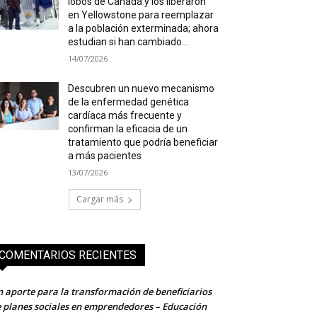
lobos de Canadá y los liberaron
en Yellowstone para reemplazar
a la población exterminada; ahora
estudian si han cambiado...
14/07/2026
Descubren un nuevo mecanismo
de la enfermedad genética
cardíaca más frecuente y
confirman la eficacia de un
tratamiento que podría beneficiar
a más pacientes
13/07/2026
Cargar más
COMENTARIOS RECIENTES
 aporte para la transformación de beneficiarios
 planes sociales en emprendedores – Educación