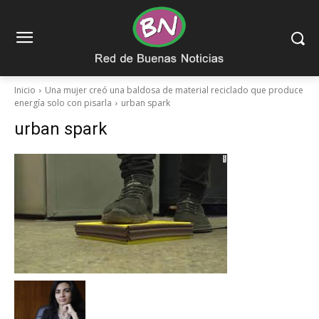
Inicio
Una mujer creó una baldosa de material reciclado que produce
energía solo con pisarla
urban spark
urban spark