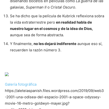
diseñando bocetos en películas como
La guerra de las
galaxias
,
Superman II
o
Cristal Oscuro
.
Se ha dicho que la película de Kubrick reflexiona sobra
la vida extraterrestre pero
en realidad habla de
nuestro lugar en el cosmos y de la idea de Dios,
aunque sea de forma abstracta.
Y finalmente,
no les dejará indiferente
aunque eso sí,
recuerden la razón número 3.
Galería fotográfica
https://aleteiaspanish.files.wordpress.com/2019/09/web3
-2001-una-odisea-del-espacio-2001-a-space-odyssey-
movie-16-metro-goldwyn-mayer.jpg?