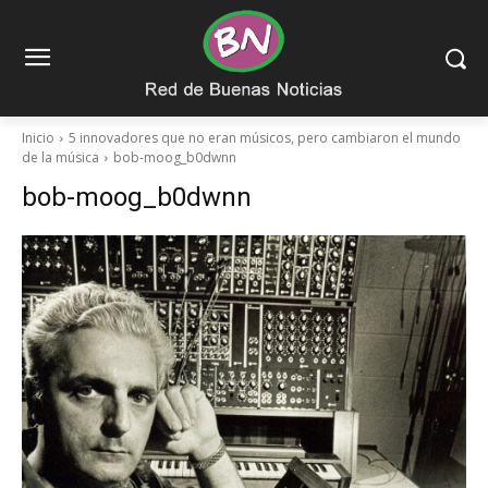
Inicio
5 innovadores que no eran músicos, pero cambiaron el mundo
de la música
bob-moog_b0dwnn
bob-moog_b0dwnn