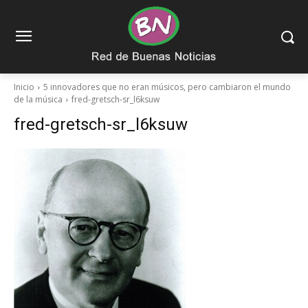
Inicio
5 innovadores que no eran músicos, pero cambiaron el mundo
de la música
fred-gretsch-sr_l6ksuw
fred-gretsch-sr_l6ksuw