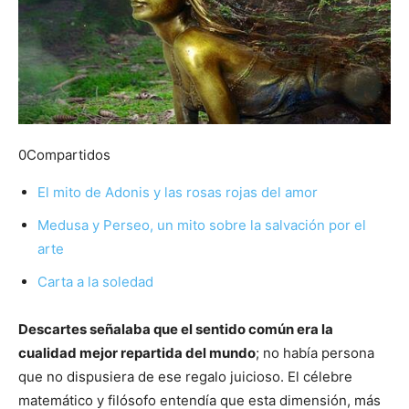
0
Compartidos
El mito de Adonis y las rosas rojas del amor
Medusa y Perseo, un mito sobre la salvación por el
arte
Carta a la soledad
Descartes señalaba que el sentido común era la
cualidad mejor repartida del mundo
; no había persona
que no dispusiera de ese regalo juicioso. El célebre
matemático y filósofo entendía que esta dimensión, más