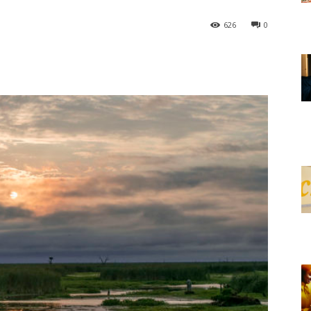
626
0