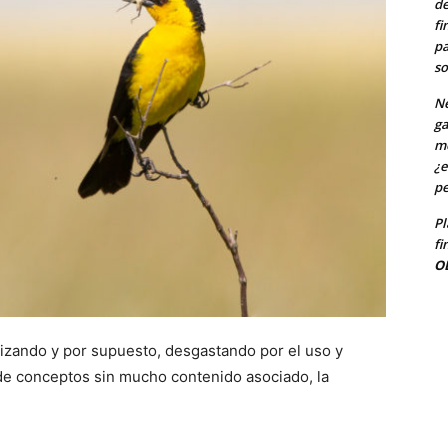
de
fi
pa
so
Ne
ga
me
¿e
pe
Pl
fi
O
uizando y por supuesto, desgastando por el uso y
 de conceptos sin mucho contenido asociado, la