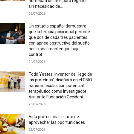
humedad del aire para regarlos
sin necesidad de...
25/07/2026
Un estudio español demuestra
que la terapia posicional permite
que dos de cada tres pacientes
con apnea obstructiva del sueño
posicional mantengan bajo
control...
24/07/2026
Todd Yeates, inventor del ‘lego de
las proteínas’, diseñará en el CNIO
nanomoléculas con potencial
terapéutico como Investigador
Visitante Fundación Occident
23/07/2026
Vida profesional: el arte de
aprovechar las oportunidades
22/07/2026