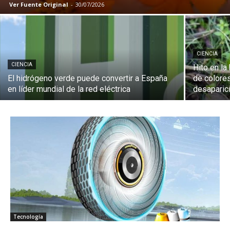
Ver Fuente Original
-
30/07/2026
CIENCIA
CIENCIA
Hito en la
El hidrógeno verde puede convertir a España
de colores
en líder mundial de la red eléctrica
desaparici
Tecnología