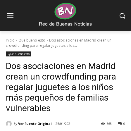
Inicio
Que bueno esto
Dos asociaciones en Madrid crean un
crowdfunding para regalar juguetes a los...
Que bueno esto
Dos asociaciones en Madrid
crean un crowdfunding para
regalar juguetes a los niños
más pequeños de familias
vulnerables
By
Ver Fuente Original
25/01/2021
668
0