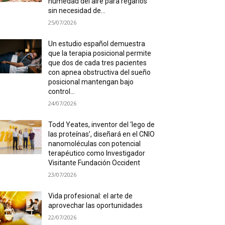
humedad del aire para regarlos
sin necesidad de...
25/07/2026
Un estudio español demuestra
que la terapia posicional permite
que dos de cada tres pacientes
con apnea obstructiva del sueño
posicional mantengan bajo
control...
24/07/2026
Todd Yeates, inventor del ‘lego de
las proteínas’, diseñará en el CNIO
nanomoléculas con potencial
terapéutico como Investigador
Visitante Fundación Occident
23/07/2026
Vida profesional: el arte de
aprovechar las oportunidades
22/07/2026