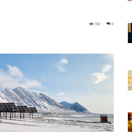
552
0