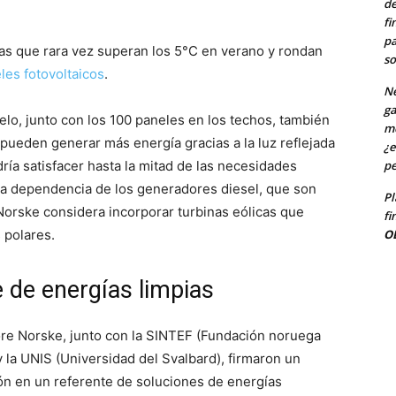
de
fi
pa
ras que rara vez superan los 5°C en verano y rondan
so
les fotovoltaicos
.
Ne
ga
elo, junto con los 100 paneles en los techos, también
me
 pueden generar más energía gracias a la luz reflejada
¿e
pe
dría satisfacer hasta la mitad de las necesidades
 la dependencia de los generadores diesel, que son
Pl
Norske considera incorporar turbinas eólicas que
fi
O
 polares.
 de energías limpias
re Norske, junto con la SINTEF (Fundación noruega
) y la UNIS (Universidad del Svalbard), firmaron un
ión en un referente de soluciones de energías