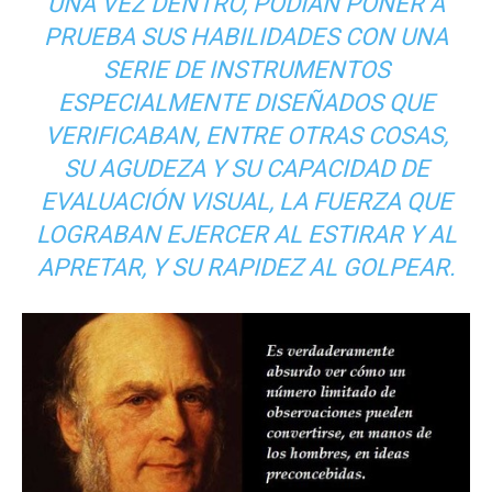
UNA VEZ DENTRO, PODÍAN PONER A
PRUEBA SUS HABILIDADES CON UNA
SERIE DE INSTRUMENTOS
ESPECIALMENTE DISEÑADOS QUE
VERIFICABAN, ENTRE OTRAS COSAS,
SU AGUDEZA Y SU CAPACIDAD DE
EVALUACIÓN VISUAL, LA FUERZA QUE
LOGRABAN EJERCER AL ESTIRAR Y AL
APRETAR, Y SU RAPIDEZ AL GOLPEAR.