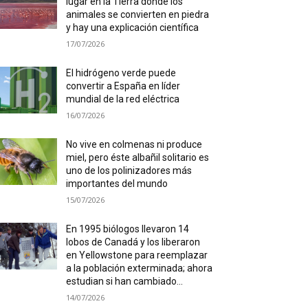
lugar en la Tierra donde los
animales se convierten en piedra
y hay una explicación científica
17/07/2026
El hidrógeno verde puede
convertir a España en líder
mundial de la red eléctrica
16/07/2026
No vive en colmenas ni produce
miel, pero éste albañil solitario es
uno de los polinizadores más
importantes del mundo
15/07/2026
En 1995 biólogos llevaron 14
lobos de Canadá y los liberaron
en Yellowstone para reemplazar
a la población exterminada; ahora
estudian si han cambiado...
14/07/2026