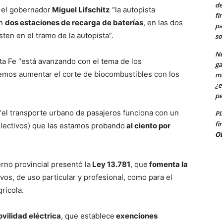
de
r el gobernador
Miguel Lifschitz
“la autopista
fi
on
dos estaciones de recarga de baterías
, en las dos
pa
ten en el tramo de la autopista”.
so
Ne
nta Fe “está avanzando con el tema de los
ga
demos aumentar el corte de biocombustibles con los
me
¿e
pe
o “el transporte urbano de pasajeros funciona con un
Pl
fi
olectivos) que las estamos probando
al ciento por
O
no provincial presentó la
Ley 13.781
, que
fomenta la
ivos, de uso particular y profesional, como para el
rícola.
ovilidad eléctrica
, que establece
exenciones