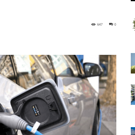
647
0