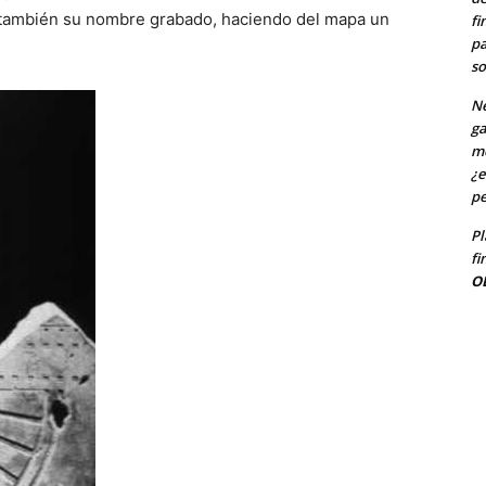
van también su nombre grabado, haciendo del mapa un
fi
pa
so
Ne
ga
me
¿e
pe
Pl
fi
O