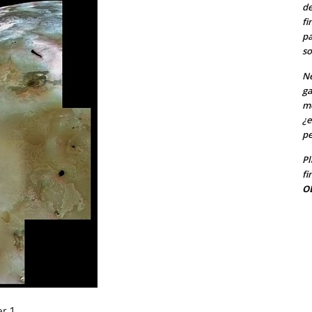
de
fi
pa
so
Ne
ga
me
¿e
pe
Pl
fi
O
r 1