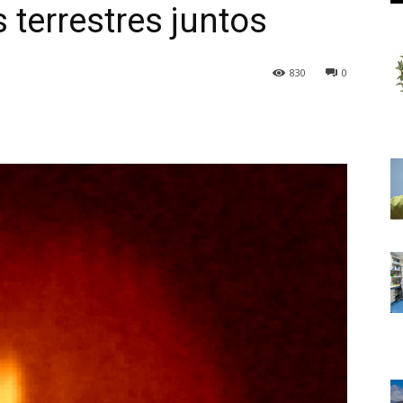
 terrestres juntos
830
0