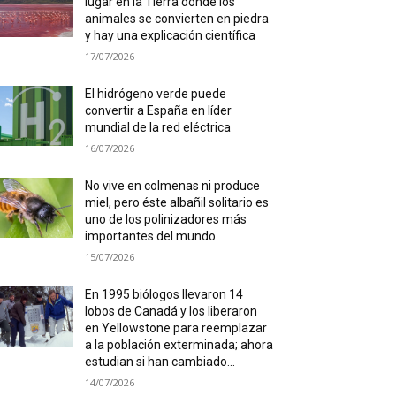
lugar en la Tierra donde los
animales se convierten en piedra
y hay una explicación científica
17/07/2026
El hidrógeno verde puede
convertir a España en líder
mundial de la red eléctrica
16/07/2026
No vive en colmenas ni produce
miel, pero éste albañil solitario es
uno de los polinizadores más
importantes del mundo
15/07/2026
En 1995 biólogos llevaron 14
lobos de Canadá y los liberaron
en Yellowstone para reemplazar
a la población exterminada; ahora
estudian si han cambiado...
14/07/2026