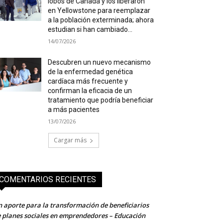
lobos de Canadá y los liberaron
en Yellowstone para reemplazar
a la población exterminada; ahora
estudian si han cambiado...
14/07/2026
Descubren un nuevo mecanismo
de la enfermedad genética
cardíaca más frecuente y
confirman la eficacia de un
tratamiento que podría beneficiar
a más pacientes
13/07/2026
Cargar más
COMENTARIOS RECIENTES
 aporte para la transformación de beneficiarios
 planes sociales en emprendedores – Educación