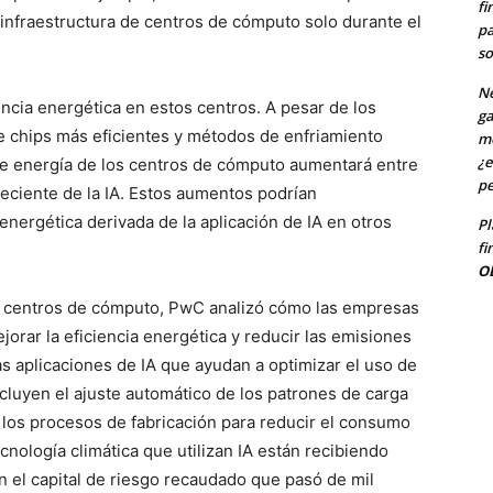
fi
 infraestructura de centros de cómputo solo durante el
pa
so
Ne
ncia energética en estos centros. A pesar de los
ga
e chips más eficientes y métodos de enfriamiento
me
¿e
e energía de los centros de cómputo aumentará entre
pe
eciente de la IA. Estos aumentos podrían
energética derivada de la aplicación de IA en otros
Pl
fi
O
los centros de cómputo, PwC analizó cómo las empresas
jorar la eficiencia energética y reducir las emisiones
 aplicaciones de IA que ayudan a optimizar el uso de
cluyen el ajuste automático de los patrones de carga
e los procesos de fabricación para reducir el consumo
cnología climática que utilizan IA están recibiendo
 el capital de riesgo recaudado que pasó de mil