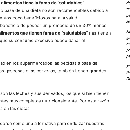
s
alimentos tiene la fama de “saludables”
.
de
fi
mo base de una dieta no son recomendables debido a
pa
ntos poco beneficiosos para la salud.
so
l beneficio de poseer un promedio de un 30% menos
Ne
alimentos que tienen fama de “saludables”
mantienen
ga
o que su consumo excesivo puede dañar el
me
¿e
pe
dad en los supermercados las bebidas a base de
Pl
las gaseosas o las cervezas, también tienen grandes
fi
O
son las leches y sus derivados, los que si bien tienen
tes muy completos nutricionalmente. Por esta razón
 en las dietas.
nderse como una alternativa para endulzar nuestras