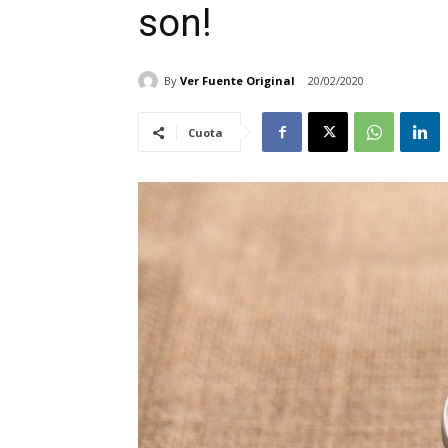
son!
By
Ver Fuente Original
20/02/2020
Cuota