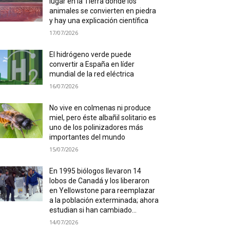
lugar en la Tierra donde los
animales se convierten en piedra
y hay una explicación científica
17/07/2026
El hidrógeno verde puede
convertir a España en líder
mundial de la red eléctrica
16/07/2026
No vive en colmenas ni produce
miel, pero éste albañil solitario es
uno de los polinizadores más
importantes del mundo
15/07/2026
En 1995 biólogos llevaron 14
lobos de Canadá y los liberaron
en Yellowstone para reemplazar
a la población exterminada; ahora
estudian si han cambiado...
14/07/2026