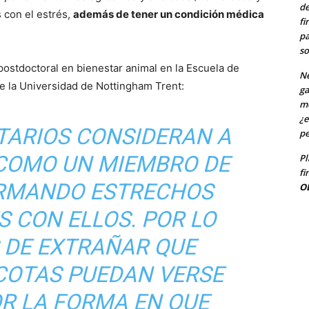
de
 con el estrés,
además de tener un condición médica
fi
pa
so
 postdoctoral en bienestar animal en la Escuela de
Ne
e la Universidad de Nottingham Trent:
ga
me
¿e
TARIOS CONSIDERAN A
pe
COMO UN MIEMBRO DE
Pl
fi
FORMANDO ESTRECHOS
O
S CON ELLOS. POR LO
S DE EXTRAÑAR QUE
OTAS PUEDAN VERSE
R LA FORMA EN QUE