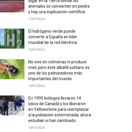
lugar en la Tierra donde los
animales se convierten en piedra
y hay una explicación científica
17/07/2026
El hidrógeno verde puede
convertir a España en líder
mundial de la red eléctrica
16/07/2026
No vive en colmenas ni produce
miel, pero éste albañil solitario es
uno de los polinizadores más
importantes del mundo
15/07/2026
En 1995 biólogos llevaron 14
lobos de Canadá y los liberaron
en Yellowstone para reemplazar
a la población exterminada; ahora
estudian si han cambiado...
14/07/2026