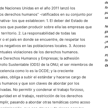
de
fi
de Naciones Unidas en el año 2011 lanzó los
pa
los derechos humanos” -ratificados en su conjunto por
so
ativa- los que establecen: 1. El deber del Estado de
Ne
ersos que puedan producir sobre ella las empresas que
ga
 territorio. 2. La responsabilidad de todas las
me
r o el país en donde se encuentre, de respetar los
¿e
s negativos en las poblaciones locales. 3. Acceso
pe
ventuales violaciones de los derechos humanos.
Pl
l de Derechos Humanos y Empresas; la adhesión
fi
rrollo Sustentable (ODS) de la ONU; el ser miembros de
O
xcelencia como lo es la OCDE; y la creciente
ales, obliga a subir el estándar y hacerse cargo de
os humanos y que son claves de abordar por los
ivadas. No permitir y condenar el trabajo forzoso,
eguridad en el trabajo, restricción de los derechos
cumplir, pasando a abordar otras temáticas como acoso