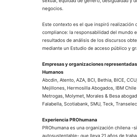
sexual, equidad de género, desigualdad y di
negocios.
Este contexto es el que inspiró realizaci
compliance: la responsabilidad del mundo 
resultados de análisis de los discursos obt
mediante un Estudio de acceso público y gra
Empresas y organizaciones representadas
Humanos
Abcdin, Atento, AZA, BCI, Bethia, BICE, CCU
Mejillones, Hermosilla Abogados, IBM Chile S
Metrogas, Molymet, Morales & Besa abogado
Falabella, Scotiabank, SMU, Teck, Transele
Experiencia PROhumana
PROhumana es una organización chilena -sin 
autosustentable- que lleva 21 años de traba