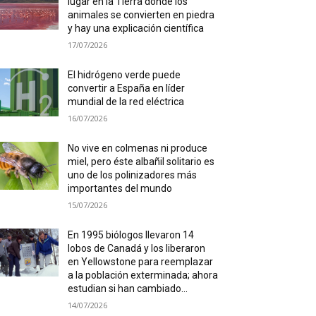
lugar en la Tierra donde los
animales se convierten en piedra
y hay una explicación científica
17/07/2026
El hidrógeno verde puede
convertir a España en líder
mundial de la red eléctrica
16/07/2026
No vive en colmenas ni produce
miel, pero éste albañil solitario es
uno de los polinizadores más
importantes del mundo
15/07/2026
En 1995 biólogos llevaron 14
lobos de Canadá y los liberaron
en Yellowstone para reemplazar
a la población exterminada; ahora
estudian si han cambiado...
14/07/2026