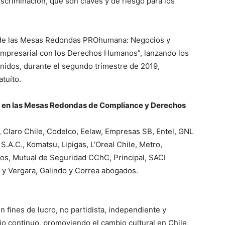
scriminación, que son claves y de riesgo para los
ón de las Mesas Redondas PROhumana: Negocios y
empresarial con los Derechos Humanos”, lanzando los
enidos, durante el segundo trimestre de 2019,
tuíto.
 en las Mesas Redondas de Compliance y Derechos
, Claro Chile, Codelco, Eelaw, Empresas SB, Entel, GNL
.A.C., Komatsu, Lipigas, L’Oreal Chile, Metro,
s, Mutual de Seguridad CChC, Principal, SACI
c y Vergara, Galindo y Correa abogados.
fines de lucro, no partidista, independiente y
jo continuo, promoviendo el cambio cultural en Chile,