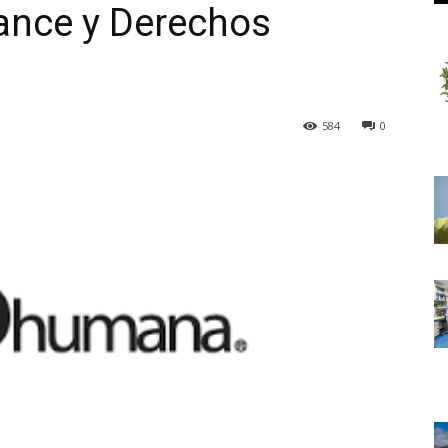
ance y Derechos
584
0