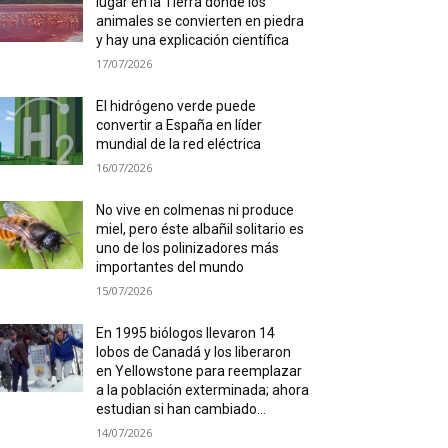
lugar en la Tierra donde los
animales se convierten en piedra
y hay una explicación científica
17/07/2026
El hidrógeno verde puede
convertir a España en líder
mundial de la red eléctrica
16/07/2026
No vive en colmenas ni produce
miel, pero éste albañil solitario es
uno de los polinizadores más
importantes del mundo
15/07/2026
En 1995 biólogos llevaron 14
lobos de Canadá y los liberaron
en Yellowstone para reemplazar
a la población exterminada; ahora
estudian si han cambiado...
14/07/2026