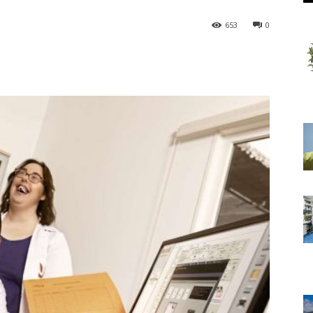
653
0