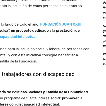
de
nta la inclusión de estas personas en el entorno
fi
pa
so
lo largo de todo el año,
FUNDACIÓN JUAN XXIII
Ne
ulsa”, un proyecto dedicado a la prestación de
ga
me
capacidad intelectual
.
¿e
pe
ndo para la inclusión social y laboral de personas con
Pl
al, y con esta iniciativa consigue beneficiar a
fi
antilla de la Fundación.
O
 trabajadores con discapacidad
ría de Políticas Sociales y Familia de la Comunidad
un programa de fuerte interés social:
promover la
ores con discapacidad intelectual.