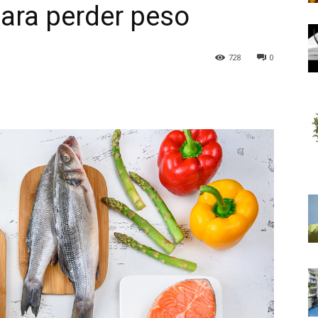
para perder peso
728
0