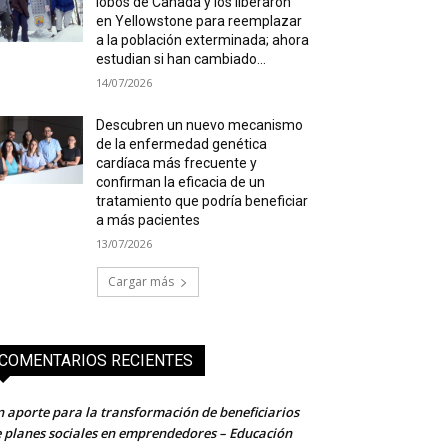
lobos de Canadá y los liberaron
en Yellowstone para reemplazar
a la población exterminada; ahora
estudian si han cambiado...
14/07/2026
Descubren un nuevo mecanismo
de la enfermedad genética
cardíaca más frecuente y
confirman la eficacia de un
tratamiento que podría beneficiar
a más pacientes
13/07/2026
Cargar más
COMENTARIOS RECIENTES
 aporte para la transformación de beneficiarios
 planes sociales en emprendedores – Educación