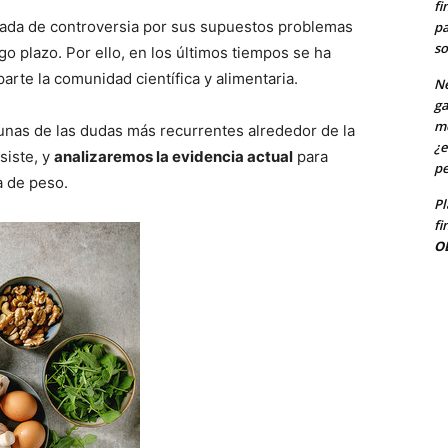
fi
eada de controversia por sus supuestos problemas
pa
so
rgo plazo. Por ello, en los últimos tiempos se ha
arte la comunidad científica y alimentaria.
Ne
ga
me
unas de las dudas más recurrentes alrededor de la
¿e
siste, y
analizaremos la evidencia actual
para
pe
a de peso.
Pl
fi
O